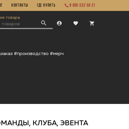
ог
Контакты
ГДЕ КУПИТЬ
8-800-333-58-31
ие товара
заказ #производство #мерч
МАНДЫ, КЛУБА, ЭВЕНТА