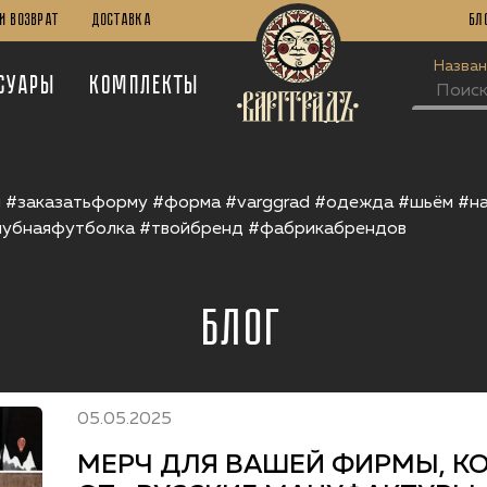
И Возврат
Доставка
Бл
Назван
суары
Комплекты
 #заказатьформу #форма #varggrad #одежда #шьём #на
лубнаяфутболка #твойбренд #фабрикабрендов
Блог
05.05.2025
МЕРЧ ДЛЯ ВАШЕЙ ФИРМЫ, КО