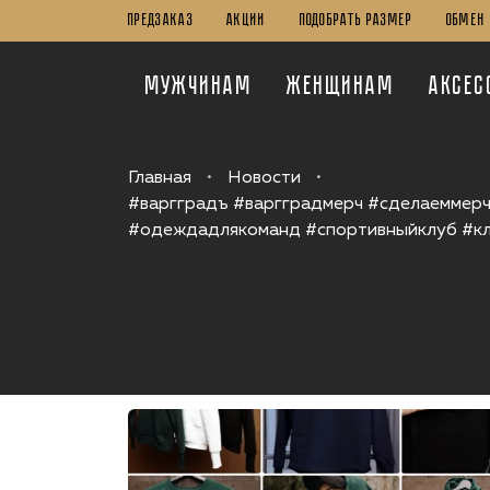
ПРЕДЗАКАЗ
Акции
Подобрать Размер
Обмен 
Мужчинам
Женщинам
Аксес
Главная
Новости
#варгградъ #варгградмерч #сделаеммерч
#одеждадлякоманд #спортивныйклуб #к