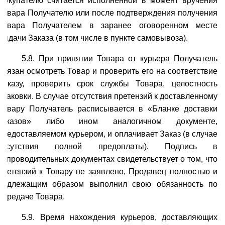
Покупателю считается исполненной в момент вручения
Товара Получателю или после подтверждения получения
Товара Получателем в заранее оговоренном месте
выдачи Заказа (в том числе в пункте самовывоза).
5.8. При принятии Товара от курьера Получатель
обязан осмотреть Товар и проверить его на соответствие
Заказу, проверить срок службы Товара, целостность
упаковки. В случае отсутствия претензий к доставленному
Товару Получатель расписывается в «Бланке доставки
заказов» либо ином аналогичном документе,
предоставляемом курьером, и оплачивает Заказ (в случае
отсутствия полной предоплаты). Подпись в
сопроводительных документах свидетельствует о том, что
претензий к Товару не заявлено, Продавец полностью и
надлежащим образом выполнил свою обязанность по
передаче Товара.
5.9. Время нахождения курьеров, доставляющих