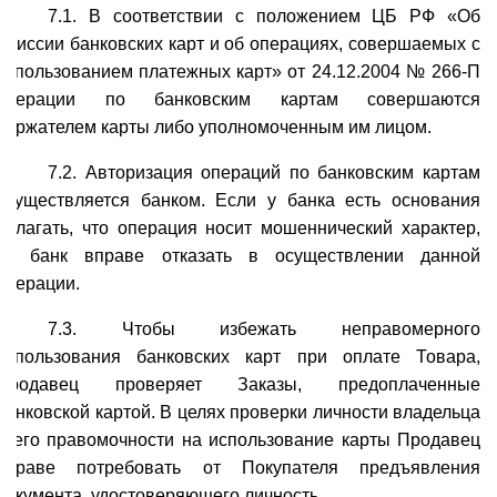
7.1. В соответствии с положением ЦБ РФ «Об
эмиссии банковских карт и об операциях, совершаемых с
использованием платежных карт» от 24.12.2004 № 266-П
операции по банковским картам совершаются
держателем карты либо уполномоченным им лицом.
7.2. Авторизация операций по банковским картам
осуществляется банком. Если у банка есть основания
полагать, что операция носит мошеннический характер,
то банк вправе отказать в осуществлении данной
операции.
7.3. Чтобы избежать неправомерного
использования банковских карт при оплате Товара,
Продавец проверяет Заказы, предоплаченные
банковской картой. В целях проверки личности владельца
и его правомочности на использование карты Продавец
вправе потребовать от Покупателя предъявления
документа, удостоверяющего личность.