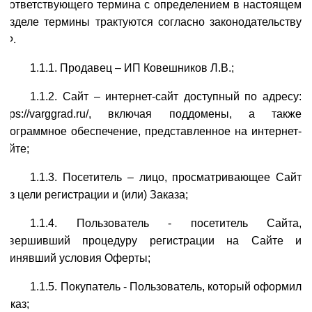
соответствующего термина с определением в настоящем
разделе термины трактуются согласно законодательству
РФ.
1.1.1. Продавец – ИП Ковешников Л.В.;
1.1.2. Сайт – интернет-сайт доступный по адресу:
https://varggrad.ru/, включая поддомены, а также
программное обеспечение, представленное на интернет-
сайте;
1.1.3. Посетитель – лицо, просматривающее Сайт
без цели регистрации и (или) Заказа;
1.1.4. Пользователь - посетитель Сайта,
завершивший процедуру регистрации на Сайте и
принявший условия Оферты;
1.1.5. Покупатель - Пользователь, который оформил
Заказ;