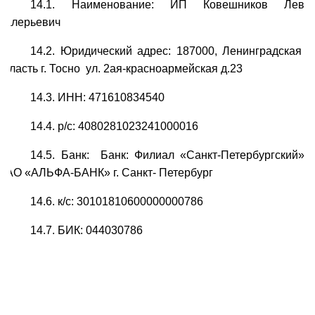
14.1. Наименование: ИП Ковешников Лев
Валерьевич
14.2. Юридический адрес: 187000, Ленинградская
область г. Тосно ул. 2ая-красноармейская д.23
14.3. ИНН: 471610834540
14.4. р/с: 4080281023241000016
14.5. Банк: Банк: Филиал «Санкт-Петербургский»
ОАО «АЛЬФА-БАНК» г. Санкт- Петербург
14.6. к/с: 30101810600000000786
14.7. БИК: 044030786