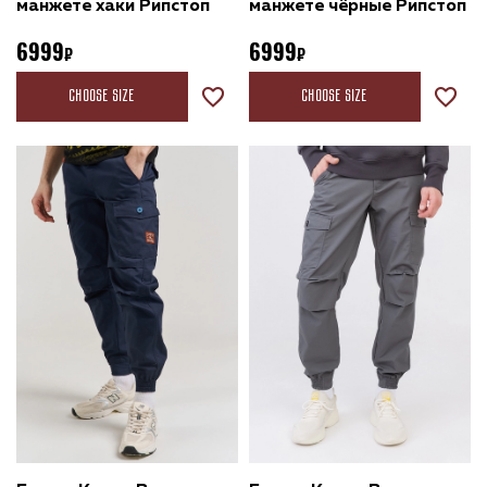
манжете хаки Рипстоп
манжете чёрные Рипстоп
6999
6999
Choose size
Choose size