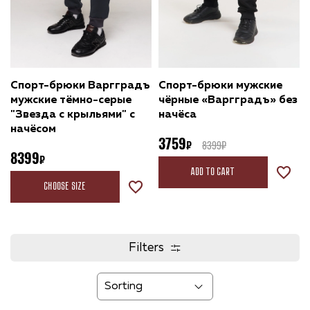
Спорт-брюки Варгградъ
Спорт-брюки мужские
мужские тёмно-серые
чёрные «Варгградъ» без
"Звезда с крыльями" с
начёса
начёсом
3759
8399
8399
Add to cart
Choose size
Filters