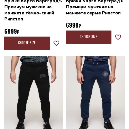
Брюки Карго Варгградъ
Брюки Карго Варгградъ
Премиум мужские на
Премиум мужские на
манжете тёмно-синий
манжете серые Рипстоп
Рипстоп
6999
6999
Choose size
Choose size