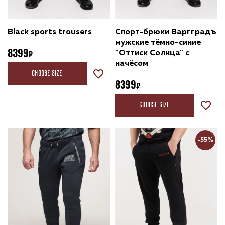
Black sports trousers
Спорт-брюки Варгградъ
мужские тёмно-синие
8399
"Оттиск Солнца" с
начёсом
Choose size
8399
Choose size
-55%