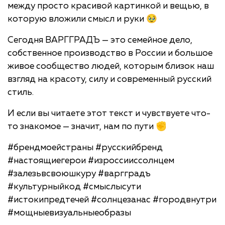
между просто красивой картинкой и вещью, в
которую вложили смысл и руки 🥹
Сегодня ВАРГГРАДЪ — это семейное дело,
собственное производство в России и большое
живое сообщество людей, которым близок наш
взгляд на красоту, силу и современный русский
стиль.
И если вы читаете этот текст и чувствуете что-
то знакомое — значит, нам по пути ✊
#брендмоейстраны #русскийбренд
#настоящиегерои #изроссииссолнцем
#залезьвсвоюшкуру #варгградъ
#культурныйкод #смыслысути
#истокипредтечей #солнцезанас #городвнутри
#мощныевизуальныеобразы