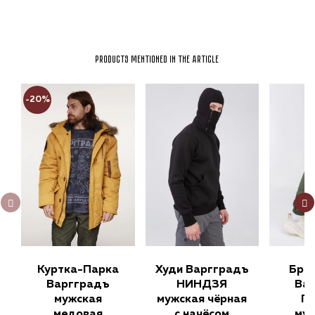
Products mentioned in the article
-20%
Куртка-Парка
Худи Варгградъ
Брю
Варгградъ
НИНДЗЯ
Ва
мужская
мужская чёрная
П
медовая
с начёсом
муж