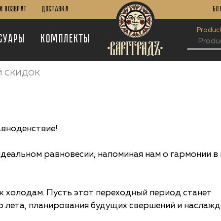
И Возврат
Доставка
Бл
Product
суары
Комплекты
Й СКИДОК
авноденствие!
 идеальном равновесии, напоминая нам о гармонии в
к холодам. Пусть этот переходный период станет
 лета, планирования будущих свершений и наслажд