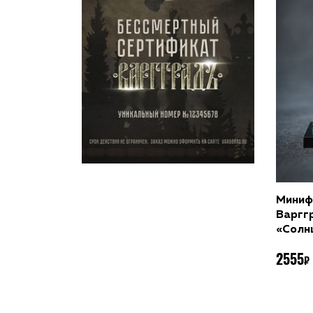
Д
Миниф
Варгг
«Солнц
2555