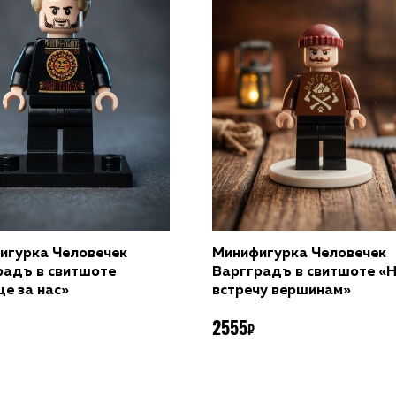
обавить в корзину
Добавить в корзину
игурка Человечек
Минифигурка Человечек
радъ в свитшоте
Варгградъ в свитшоте «
е за нас»
встречу вершинам»
2555