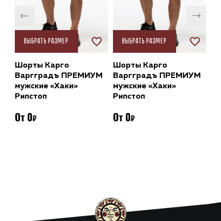
Выбрать размер
Выбрать размер
Шорты Карго
Шорты Карго
Шо
М
Варгградъ ПРЕМИУМ
Варгградъ ПРЕМИУМ
В
мужские «Хаки»
мужские «Хаки»
му
Рипстоп
Рипстоп
Ри
От
0
От
0
От