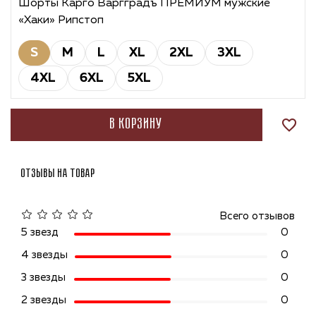
Шорты Карго Варгградъ ПРЕМИУМ мужские
«Хаки» Рипстоп
S
M
L
XL
2XL
3XL
4XL
6XL
5XL
В корзину
Отзывы на товар
Всего отзывов
5 звезд
0
4 звезды
0
3 звезды
0
2 звезды
0