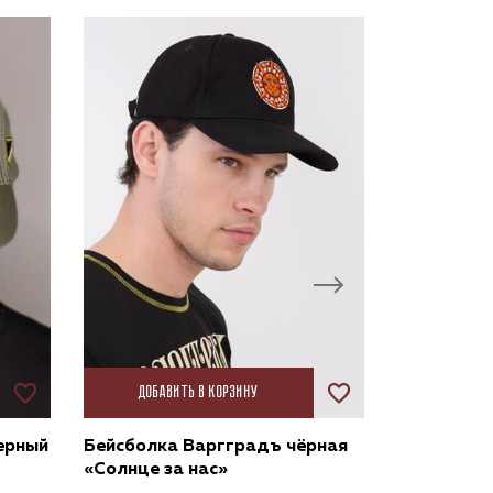
Добавить в корзину
Добави
ерный
Бейсболка Варгградъ чёрная
Бейсболка
«Солнце за нас»
друг/Русс
олива