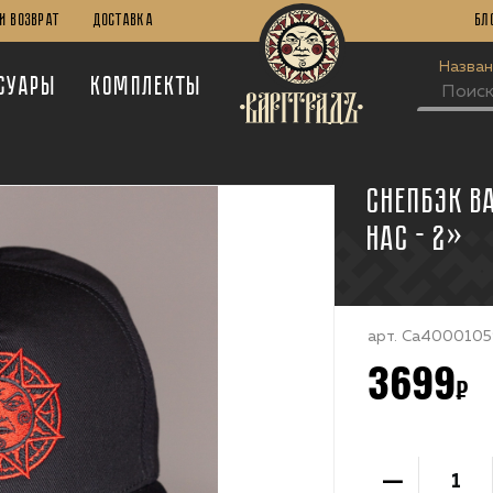
И Возврат
Доставка
Бл
Назван
суары
Комплекты
СНЕПБЭК В
НАС - 2»
арт.
Ca4000105
3699