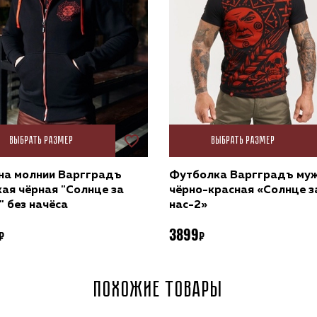
Выбрать размер
Выбрать размер
на молнии Варгградъ
Футболка Варгградъ му
ая чёрная "Солнце за
чёрно-красная «Солнце з
" без начёса
нас-2»
3899
Похожие товары