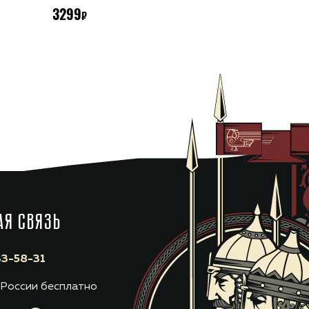
3299
2999
АЯ СВЯЗЬ
3-58-31
 России бесплатно