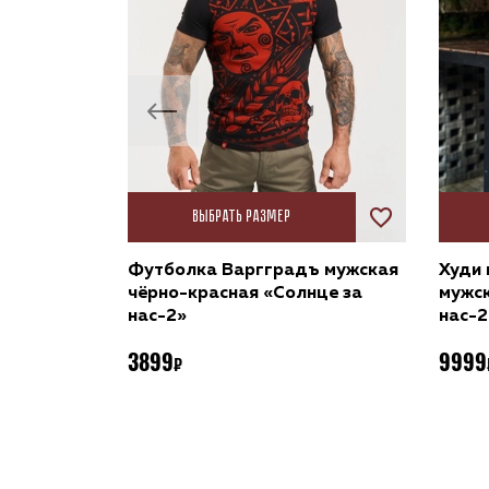
Выбрать размер
гградъ
Футболка Варгградъ мужская
Худи 
нце за
чёрно-красная «Солнце за
мужск
нас-2»
нас-2
3899
9999