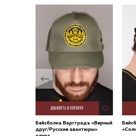
Добавить в корзину
ъ чёрная
Бейсболка Варгградъ «Верный
Бейс
друг/Русские авантюры»
«Солн
олива