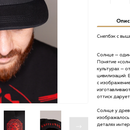
Опис
Снепбэк с выш
Солнце — один
Понятие «солн
культурах — о
цивилизаций. 
с изображение
изготавливают 
оттиск дарует
Солнце у древ
изображалось 
деталях интер