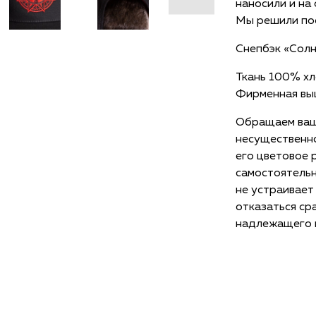
наносили и на
Мы решили пос
Снепбэк «Солн
Ткань 100% хл
Фирменная выш
Обращаем ваш
несущественно
его цветовое 
самостоятельн
не устраивает
отказаться ср
надлежащего к