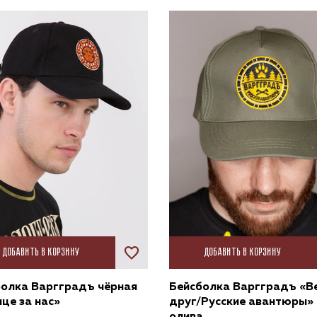
Добавить в корзину
Добавить в корзину
болка Варгградъ чёрная
Бейсболка Варгградъ «В
це за нас»
друг/Русские авантюры»
олива