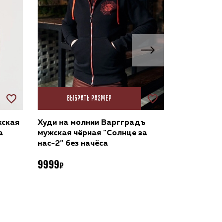
Выбрать размер
Выбр
жская
Худи на молнии Варгградъ
Футболка 
а
мужская чёрная "Солнце за
чёрно-кра
нас-2" без начёса
нас-2»
9999
3899