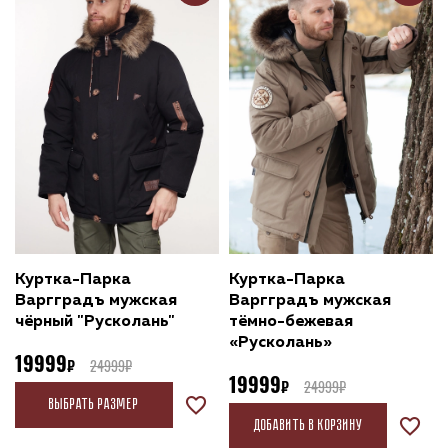
Куртка-Парка
Куртка-Парка
Варгградъ мужская
Варгградъ мужская
чёрный "Русколань"
тёмно-бежевая
«Русколань»
19999
24999
19999
24999
Выбрать размер
Добавить в корзину