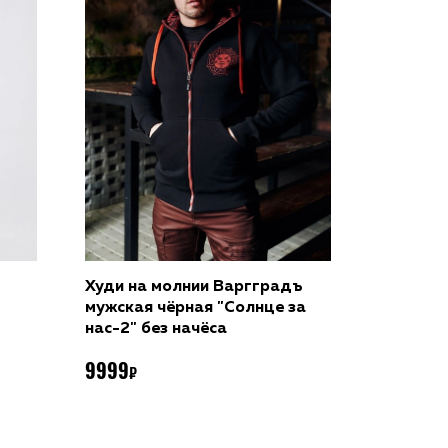
Выбрать размер
Я
Худи на молнии Варгградъ
мужская чёрная "Солнце за
нас-2" без начёса
9999