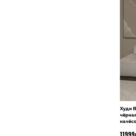
Д
Худи 
чёрна
начёс
11999