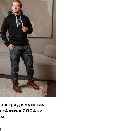
обавить в корзину
Варгградъ мужская
я «Аляска 2004» с
ом