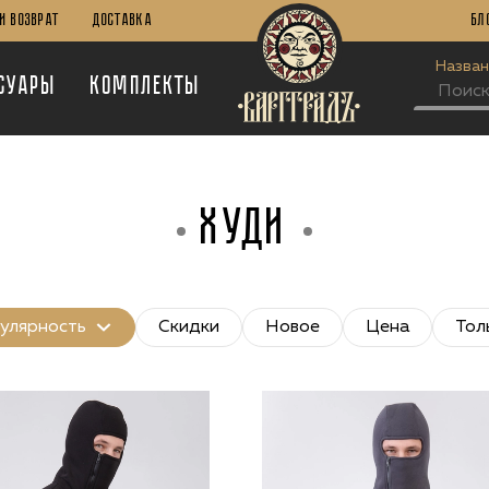
И Возврат
Доставка
Бл
Назван
суары
Комплекты
ХУДИ
улярность
Скидки
Новое
Цена
Тол