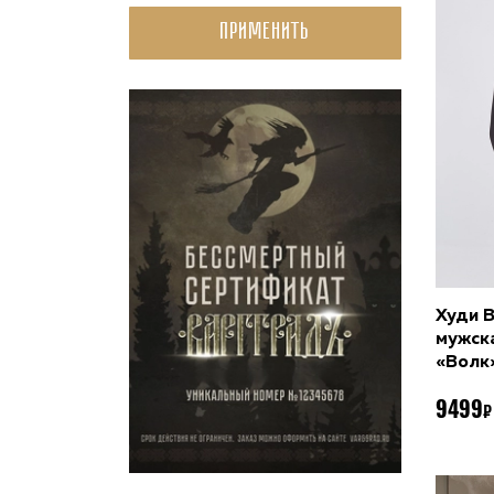
Применить
Худи 
мужска
«Волк
9499