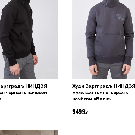
Выбрать размер
Выбрать размер
Варгградъ НИНДЗЯ
Худи Варгградъ НИНДЗ
я чёрная с начёсом
мужская тёмно-серая с
»
начёсом «Волк»
9499