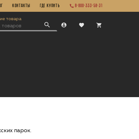
ог
Контакты
ГДЕ КУПИТЬ
8-800-333-58-31
ие товара
ских парок.